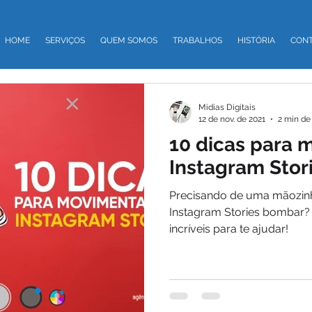
HOME
SERVIÇOS
QUEM SOMOS
TRABALHOS
HISTÓRIA
CON
Midias Digitais
12 de nov. de 2021
2 min de 
10 dicas para 
Instagram Stor
Precisando de uma mãozinh
Instagram Stories bombar?
incríveis para te ajudar!