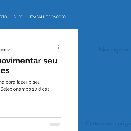
TATO
BLOG
TRABALHE CONOSCO
Nos siga no
leitura
movimentar seu
ies
a para fazer o seu
 Selecionamos 10 dicas
Curta nossa pági