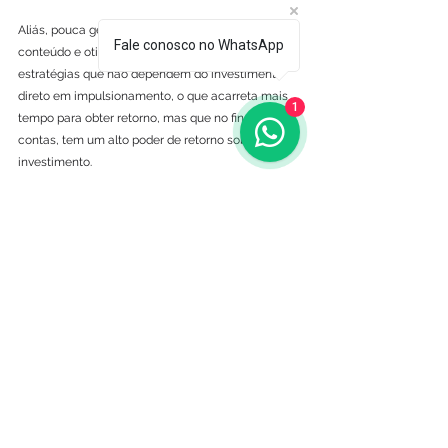
Aliás, pouca gente sabe disso, a produção de 
Fale conosco no WhatsApp
conteúdo e otimização de websites são 
estratégias que não dependem do investimento 
direto em impulsionamento, o que acarreta mais 
1
tempo para obter retorno, mas que no final das 
contas, tem um alto poder de retorno sobre o 
investimento.
Além disso, a mesma pesquisa mencionada no 
tópico anterior, também demonstra que as 
empresas esperam que o orçamento para o 
marketing de conteúdo aumente esse ano em 
relação a 2021. Ou seja, duas tendências que se 
unem visando um custo-benefício maior para o 
orçamento das empresas, e ao mesmo tempo um 
ótimo ganho no reposicionamento de suas marcas.
5. E o Metaverso, será 
um divisor de águas 